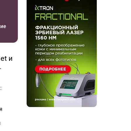
ние
et и
.
:
я
й