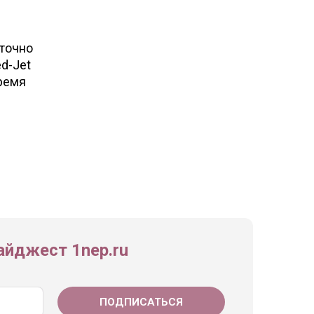
точно
d-Jet
ремя
йджест 1nep.ru