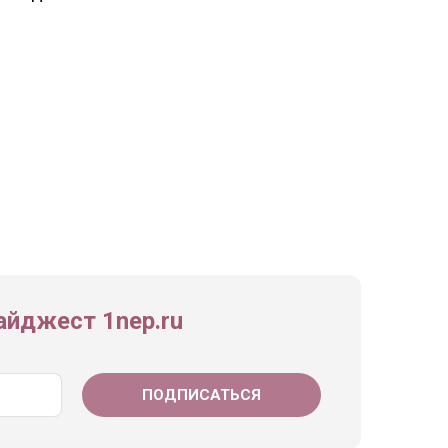
йджест 1nep.ru