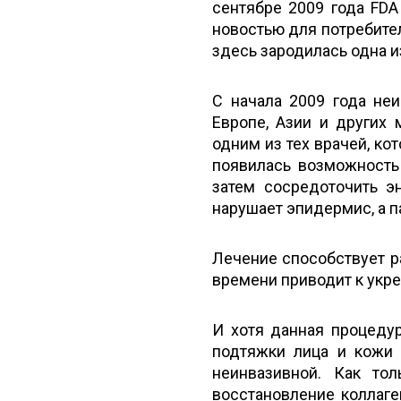
сентябре 2009 года FDA
новостью для потребител
здесь зародилась одна из
С начала 2009 года неи
Европе, Азии и других 
одним из тех врачей, ко
появилась возможность
затем сосредоточить э
нарушает эпидермис, а п
Лечение способствует р
времени приводит к укр
И хотя данная процеду
подтяжки лица и кожи в
неинвазивной. Как то
восстановление
коллаге