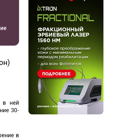
ние
он)
о в ней
ние 30-
рение в