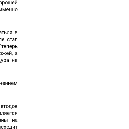
хорошей
 именно
аться в
ле стал
"теперь
ожей, а
дура не
ечением
методов
вляется
таны на
исходит