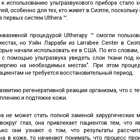
 к использованию ультразвукового прибора стало 
ей, особенно для тех, кто живет в Сиэтле, поскольку
 первых систем Ulthera ™.
нвазивной процедурой Ultherapy ™ смогли пользов
местах, но Уэйн Ларраби из Larrabee Center в Сиэт
торые начали использовать ее в США. По его словам, 
 с помощью ультразвука увидеть слои ткани под к
нергию на необходимых местах". При этом проце
ациентам не требуется восстановительный период.
азвитию регенеративной реакции организма, что с т
еплению и подтяжке кожи.
ра не может стать полной заменой хирургических 
округ глаз, она привлекает пациентов тем, что я
лько они узнают о том, что результаты рассчи
на
в коже, то начинают понимать, что процесс про