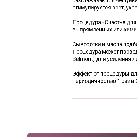
разглаживаются чешуйки 
стимулируется рост, ук
Процедура «Счастье для
выпрямленных или химиче
Сыворотки и масла подби
Процедура может проводи
Belmont) для усиления л
Эффект от процедуры дли
периодичностью 1 раз в 