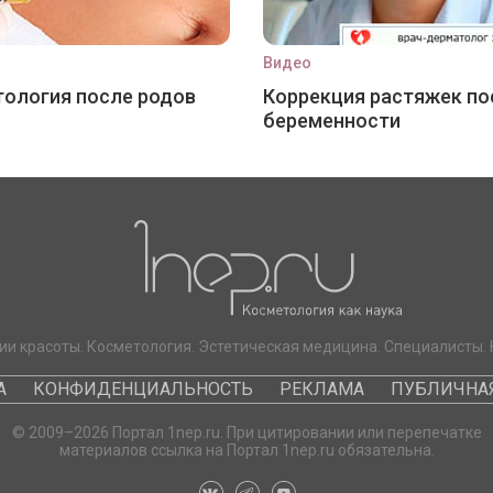
Видео
ология после родов
Коррекция растяжек по
беременности
ии красоты. Косметология. Эстетическая медицина. Специалисты. 
А
КОНФИДЕНЦИАЛЬНОСТЬ
РЕКЛАМА
ПУБЛИЧНАЯ
© 2009–2026 Портал 1nep.ru. При цитировании или перепечатке
материалов ссылка на Портал 1nep.ru обязательна.