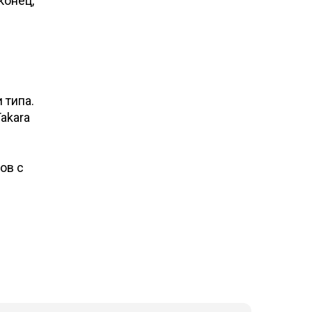
конец,
 типа.
akara
ов с