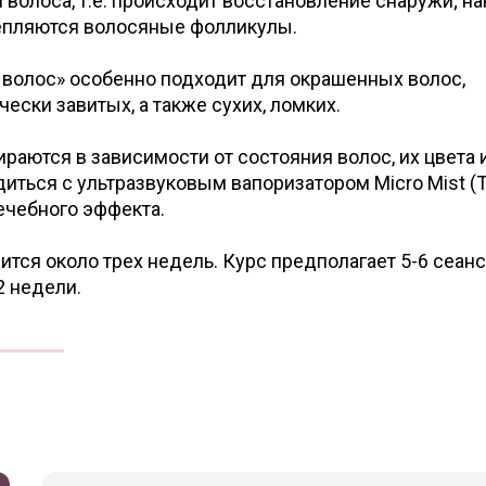
волоса, т.е. происходит восстановление снаружи; на
репляются волосяные фолликулы.
 волос» особенно подходит для окрашенных волос,
ски завитых, а также сухих, ломких.
раются в зависимости от состояния волос, их цвета и
ться с ультразвуковым вапоризатором Micro Mist (T
ечебного эффекта.
тся около трех недель. Курс предполагает 5-6 сеанс
2 недели.