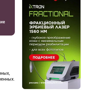
ние
нных,
ленных.