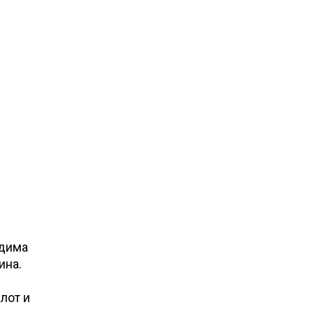
одима
ина.
лот и