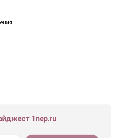
щения
йджест 1nep.ru