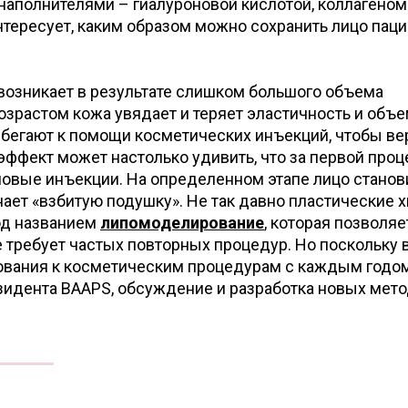
аполнителями – гиалуроновой кислотой, коллагеном и
тересует, каким образом можно сохранить лицо пац
возникает в результате слишком большого объема
озрастом кожа увядает и теряет эластичность и объем
егают к помощи косметических инъекций, чтобы ве
эффект может настолько удивить, что за первой про
новые инъекции. На определенном этапе лицо станов
ет «взбитую подушку». Не так давно пластические х
од названием
липомоделирование
, которая позволяе
е требует частых повторных процедур. Но поскольку
ебования к косметическим процедурам с каждым годо
резидента BAAPS, обсуждение и разработка новых мет