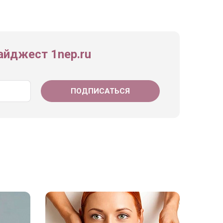
йджест 1nep.ru