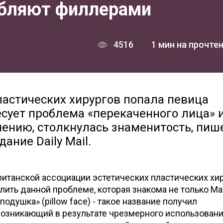
ебляют филлерами
4516
1 мин на прочте
ластических хирургов попала певица
сует проблема «перекаченного лица» 
 мнению, столкнулась знаменитость, пиш
ание Daily Mail.
ританской ассоциации эстетических пластических хи
лить данной проблеме, которая знакома не только Ма
одушка» (pillow face) - такое название получил
возникающий в результате чрезмерного использован