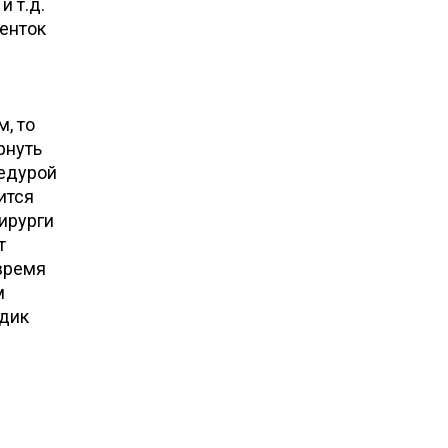
 т.д.
иенток
, то
рнуть
цедурой
ится
ирурги
т
 время
м
одик