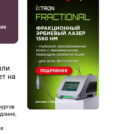
ние
или
ет на
рургов
донне,
ия