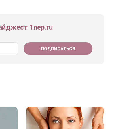
йджест 1nep.ru