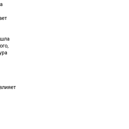
а
ает
ошла
ого,
ура
овлияет