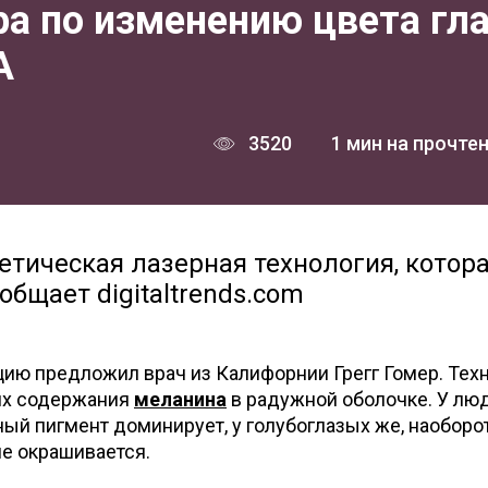
а по изменению цвета гл
А
3520
1 мин на прочте
етическая лазерная технология, котор
общает digitaltrends.com
ию предложил врач из Калифорнии Грегг Гомер. Тех
ях содержания
меланина
в радужной оболочке. У лю
ный пигмент доминирует, у голубоглазых же, наоборот
не окрашивается.