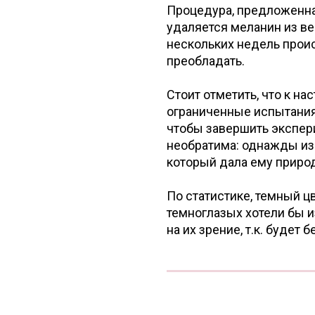
Процедура, предложенна
удаляется меланин из ве
нескольких недель происх
преобладать.
Стоит отметить, что к н
ограниченные испытания 
чтобы завершить экспери
необратима: однажды изм
который дала ему природ
По статистике, темный ц
темноглазых хотели бы и
на их зрение, т.к. будет 