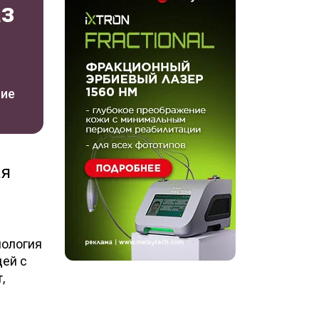
аз
ние
ая
нология
дей с
,