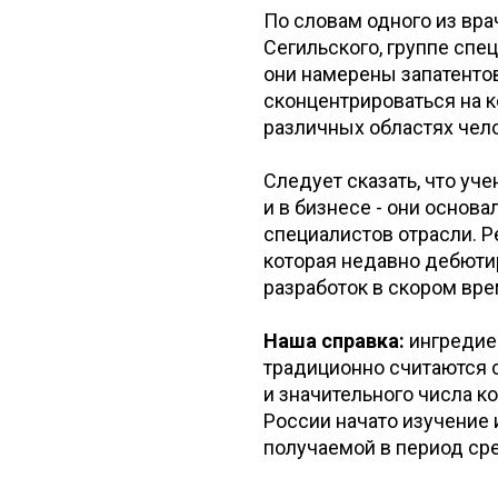
По словам одного из вра
Сегильского, группе спе
они намерены запатентов
сконцентрироваться на 
различных областях чел
Следует сказать, что уч
и в бизнесе - они осно
специалистов отрасли. Ре
которая недавно дебютир
разработок в скором вр
Наша справка:
ингредиен
традиционно считаются 
и значительного числа к
России начато изучение 
получаемой в период ср