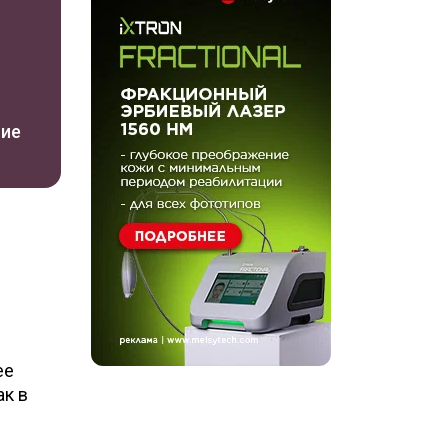
ние
ее
ак в