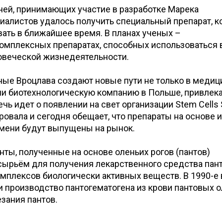
чей, принимающих участие в разработке Марека
циалистов удалось получить специальный препарат, 
ать в ближайшее время. В планах ученых –
комплексных препаратах, способных использоваться 
овеческой жизнедеятельности.
еные Вроцлава создают новые пути не только в медици
вали биотехнологическую компанию в Польше, привле
чь идет о появлении на свет организации Stem Cells 
овала и сегодня обещает, что препараты на основе и
емени будут выпущены на рынок.
ты, полученные на основе оленьих рогов (пантов)
сырьём для получения лекарственного средства пан
омплексов биологически активных веществ. В 1990-е 
и производство пантогематогена из крови пантовых о
езания пантов.