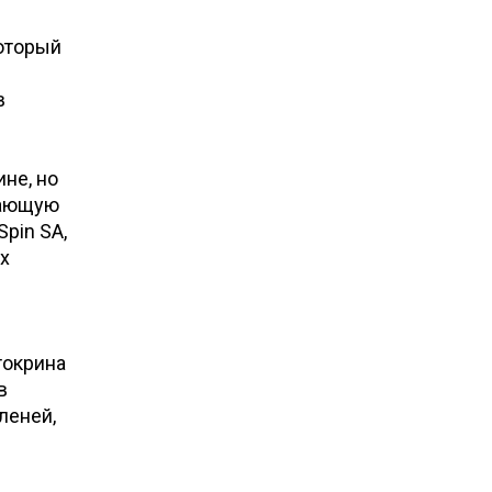
который
в
не, но
кающую
Spin SA,
х
токрина
в
леней,