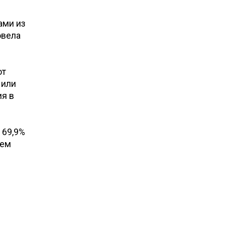
ами из
овела
от
 или
ия в
 69,9%
ием