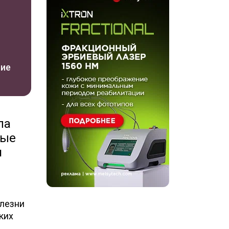
ние
ла
ные
я
олезни
ких