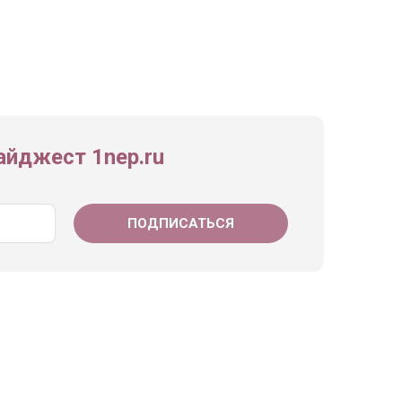
йджест 1nep.ru