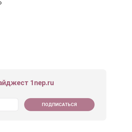
о
йджест 1nep.ru