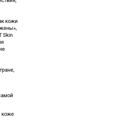
йствия,
ак кожи
ужены»,
 Skin
ия
ие
тране,
 самой
а коже