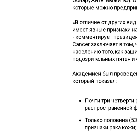
Обнаружить. Выжить»). 
которые можно предприня
«В отличие от других ви
имеет явные признаки на
- комментирует президе
Cancer заключает в том
населению того, как защи
подозрительных пятен и 
Академией был проведен
который показал:
Почти три четверти 
распространенной ф
Только половина (5
признаки рака кожи