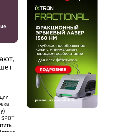
ние
ают,
ишет
ции
рака
y)
и SPOT
атить.