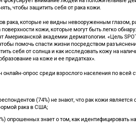
Он фокусирует внимание людей на положительные де
ть, чтобы защитить себя от рака кожи.
дов рака, которые не видны невооруженным глазом, р
 поверхности кожи, которые могут быть легко обнар
нт Американской академии дерматологии. «Цель SPOT
, чтобы помочь спасти жизни посредством разъяснен
тить себя от солнца и как исследовать кожу на налич
образование на коже и ее придатках».
 онлайн-опрос среди взрослого населения по всей с
респондентов (74%) не знают, что рак кожи является
ормой рака в США;
3%) опрошенных знает о том, как идентифицировать н
;