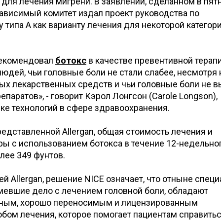
для лечения мигрени. В заявлении, сделанном в пятн
езависимый комитет издал проект руководства по
 типа А как варианту лечения для некоторой категор
рекомендовал
ботокс
в качестве превентивной терап
людей, чьи головные боли не стали слабее, несмотря 
ых лекарственных средств и чьи головные боли не 
аратов», - говорит Кэрол Лонгсон (Carole Longson),
ке технологий в сфере здравоохранения.
едставленной Allergan, общая стоимость лечения и
ы с использованием ботокса в течение 12-недельно
олее 349 фунтов.
й Allergan, решение NICE означает, что отныне спец
имевшие дело с лечением головной боли, обладают
ным, хорошо переносимым и лицензированным
бом лечения, которое помогает пациентам справитьс