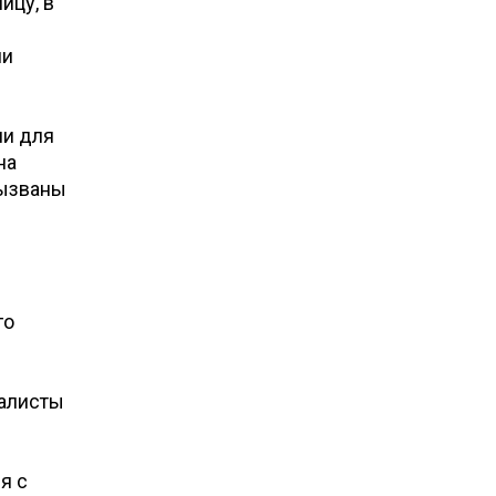
ицу, в
ии
ии для
на
вызваны
го
иалисты
я с