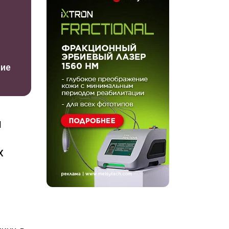
ние
й
х