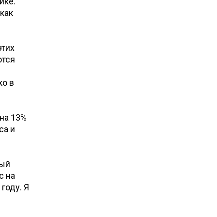
ике.
как
этих
ются
ко в
 на 13%
са и
ный
с на
году. Я