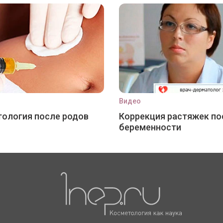
Видео
ология после родов
Коррекция растяжек по
беременности