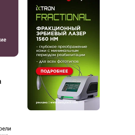
ние
а
рели