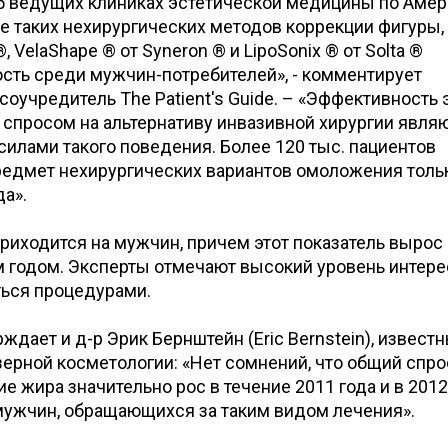
05 ведущих клиниках эстетической медицины по Амер
е таких нехирургических методов коррекции фигуры, 
®, VelaShape ® от Syneron ® и LipoSonix ® от Solta ®
ть среди мужчин-потребителей», - комментирует
соучредитель The Patient's Guide. – «Эффективность 
 спросом на альтернативу инвазивной хирургии явля
лами такого поведения. Более 120 тыс. пациентов
редмет нехирургических вариантов омоложения толь
да».
приходится на мужчин, причем этот показатель вырос
 годом. Эксперты отмечают высокий уровень интере
ться процедурами.
дает и д-р Эрик Бернштейн (Eric Bernstein), извест
зерной косметологии: «Нет сомнений, что общий спро
 жира значительно рос в течение 2011 года и в 2012 
мужчин, обращающихся за таким видом лечения».