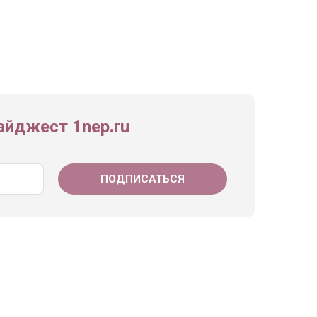
йджест 1nep.ru