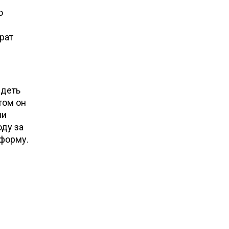
о
рат
ядеть
том он
ии
оду за
 форму.