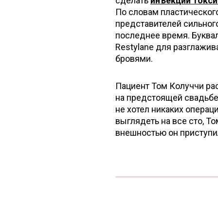
сделать
инъекции токс
По словам пластическог
представителей сильного
последнее время. Буквал
Restylane для разглажив
бровями.
Пациент Том Колуччи рас
на предстоящей свадьбе 
не хотел никаких операц
выглядеть на все сто, Т
внешностью он приступил