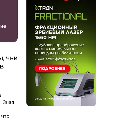
ние
, чьи
в
в
. Зная
 что