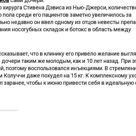
инов
сами дочери.
о хирурга Стивена Дэвиса из Нью-Джерси, количеств
 пола среди его пациентов заметно увеличилось за
ьно недавно он ввел одному из отцов невесты препа
ания носогубных складок и ботокс в область между
сказывает, что в клинику его привело желание выгл
дочери таким же молодым, как и 10 лет назад. При э
ий, поэтому воспользовался инъекциями. В стремлен
ом Колуччи даже похудел на 15 кг. К комплексному ух
 заранее, чтобы к июню привести себя в идеальную