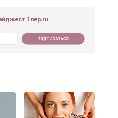
йджест 1nep.ru