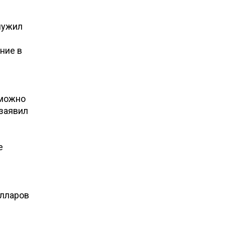
лужил
ние в
 можно
 заявил
е
олларов