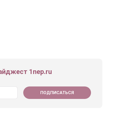
йджест 1nep.ru