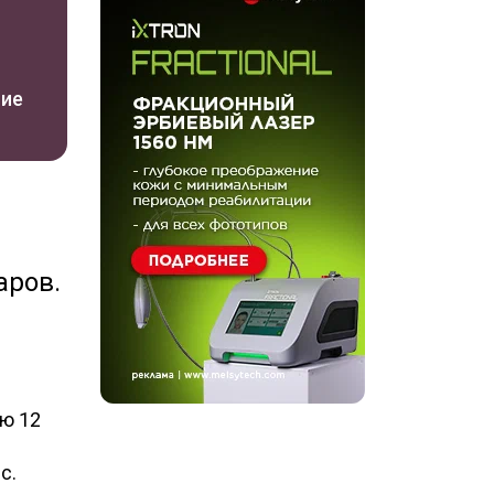
ние
аров.
ю 12
с.