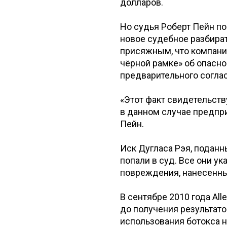
долларов.
Но судья Роберт Пейн по
новое судебное разбират
присяжным, что компани
чёрной рамке» об опасно
предварительного соглас
«Этот факт свидетельству
в данном случае предпри
Пейн.
Иск Дугласа Рэя, поданн
попали в суд. Все они у
повреждения, нанесенные
В сентябре 2010 года All
до получения результат
использования ботокса 