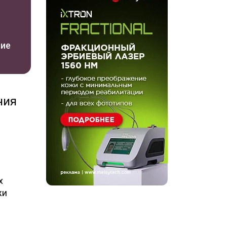
ние
ния
х
жи