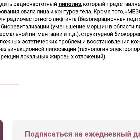
одить радиочастотный
липолиз
, который представля
вания овала лица и контуров тела. Кроме того, «МЕ
ля радиочастотного лифтинга (безоперационная под
 биоревитализации (уменьшение морщин в области л
ермальной пигментации и т.д.), структурной биокорр
сложных эстетических проблем и восстановления кож
 безъинекционной липосакции (технология электропо
ррекции локальных жировых отложений).
Подписаться на ежедневный да