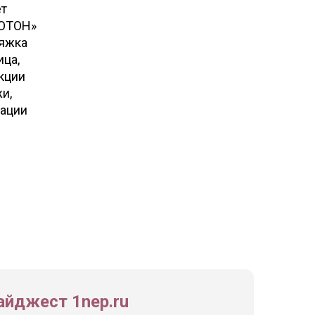
ет
ЗОТОН»
тяжка
ица,
екции
и,
рации
йджест 1nep.ru