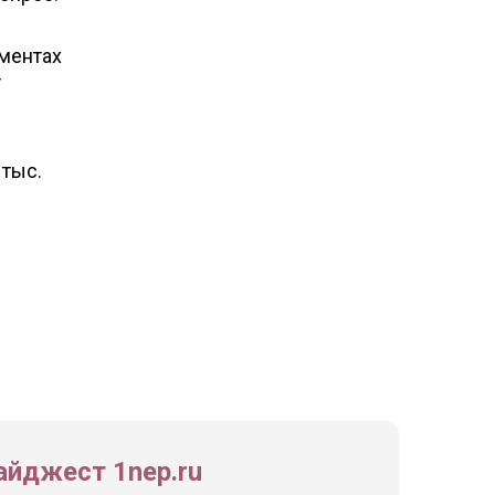
ументах
т
 тыс.
йджест 1nep.ru