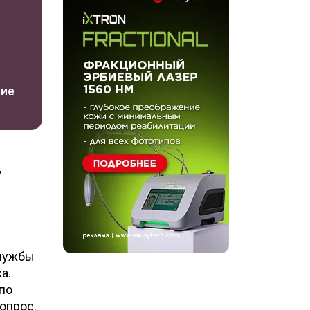
ние
,
службы
а.
по
опрос.