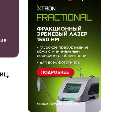
ние
иц,
у