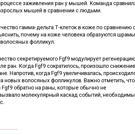
процессе заживления ран у мышей. Команда сравнила
 взрослых мышей в сравнении с людьми.
чество гамма-дельта Т-клеток в коже по сравнению 
яснить, почему на коже человека образуются шрамы,
 волосяных фолликул.
ество секретируемого Fgf9 модулирует регенераци
е ран. Когда Fgf9 сократилось, произошло снижение
не. Напротив, когда Fgf9 увеличивалась, происходило
а новых волосяных фолликулов. Важно отметить, что,
Fgf9 обратно на раны, которые обычно не
 вызвало молекулярный каскад событий, необходимы
с.