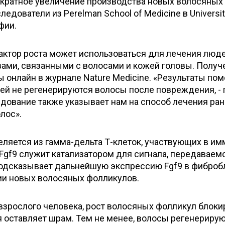
-кратное увеличение производства новых волосяных
едователи из Perelman School of Medicine в Universit
фии.
фактор роста может использоваться для лечения люде
ами, связанными с волосами и кожей головы. Полу
 онлайн в журнале Nature Medicine. «Результаты по
ей не регенерируются волосы после повреждения, - 
едование также указывает нам на способ лечения ран
лос».
ляется из гамма-дельта Т-клеток, участвующих в и
Fgf9 служит катализатором для сигнала, передаваем
 подсказывает дальнейшую экспрессию Fgf9 в фиброб
ции новых волосяных фолликулов.
 взрослого человека, рост волосяных фолликул блоки
 оставляет шрам. Тем не менее, волосы регенерирую