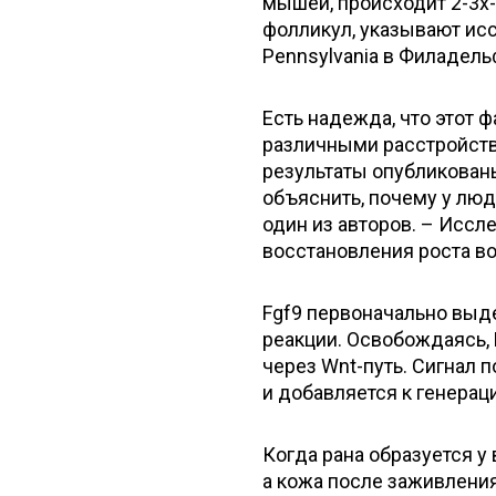
мышей, происходит 2-3х
фолликул, указывают иссл
Pennsylvania в Филадель
Есть надежда, что этот 
различными расстройств
результаты опубликованы
объяснить, почему у люд
один из авторов. – Иссл
восстановления роста во
Fgf9 первоначально выде
реакции. Освобождаясь, 
через Wnt-путь. Сигнал
и добавляется к генера
Когда рана образуется у
а кожа после заживления