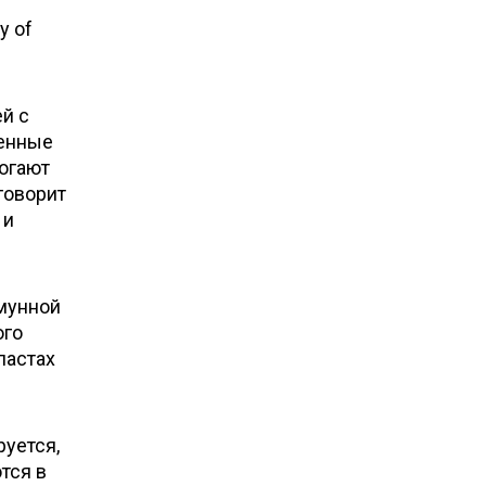
y of
й с
ченные
могают
говорит
 и
ммунной
ого
ластах
руется,
тся в