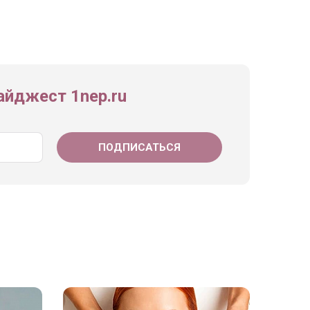
йджест 1nep.ru