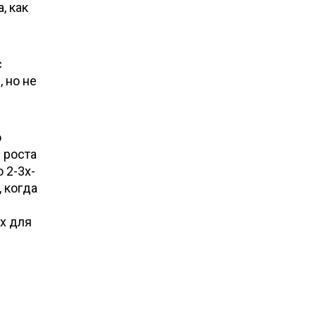
, как
с
 но не
ю
 роста
 2-3х-
 когда
х для