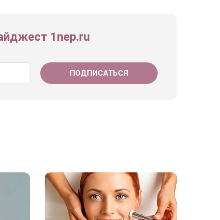
йджест 1nep.ru