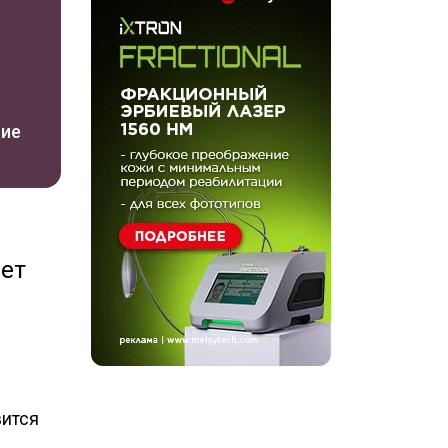
ние
ает
й
вится