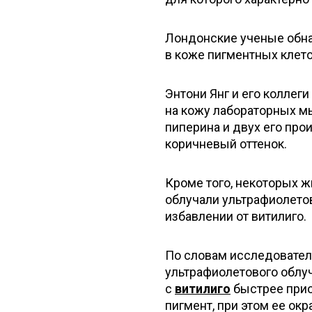
Лондонские ученые обна
в коже пигментных клето
Энтони Янг и его коллег
на кожу лабораторных м
пиперина и двух его про
коричневый оттенок.
Кроме того, некоторых 
облучали ультрафиолето
избавлении от витилиго.
По словам исследовател
ультрафиолетового облуч
с
витилиго
быстрее прио
пигмент, при этом ее ок