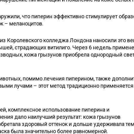
ружили, что пиперин эффективно стимулирует образ
к – меланоцитов.
и из Королевского колледжа Лондона наносили это в
ышей, страдающих витилиго. Через 6 недель примен
изводных, кожа грызунов приобрела однородный све
животных, помимо лечения пиперином, также дополни
выми лучами – этот метод традиционно применяется
ей, комплексное использование пиперина и
ения дало наилучший результат: кожа грызунов
бретала здоровый оттенок и дольше удерживала те
раска была значительно более равномерной.