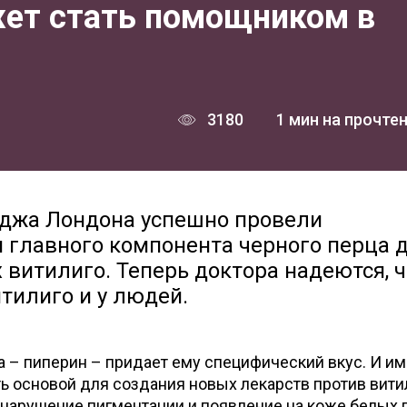
ет стать помощником в
3180
1 мин на прочте
еджа Лондона успешно провели
 главного компонента черного перца 
витилиго. Теперь доктора надеются, ч
итилиго и у людей.
а – пиперин – придает ему специфический вкус. И и
ь основой для создания новых лекарств против вити
 нарушение пигментации и появление на коже белых п