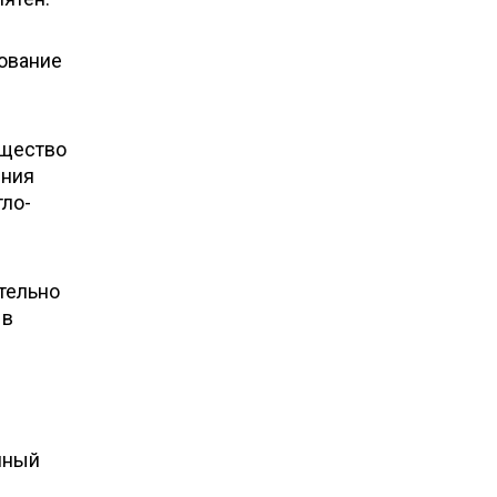
ование
ещество
ения
тло-
тельно
 в
мный