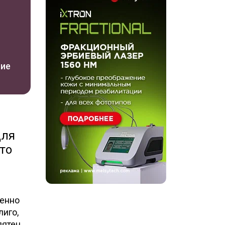
ние
для
то
менно
лиго,
ятен.