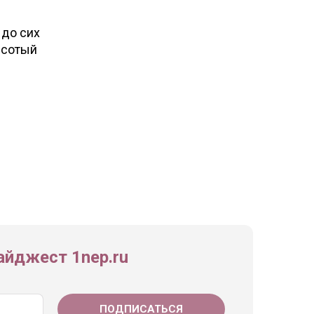
 до сих
 сотый
йджест 1nep.ru