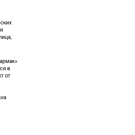
еских
ия
лица,
Фармак»
ся в
т от
жна