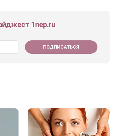
йджест 1nep.ru