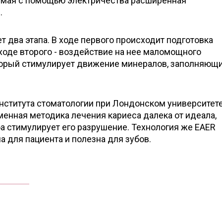
яемая с помощью электричества расширенная
.
 два этапа. В ходе первого происходит подготовка
ходе второго - воздействие на нее маломощного
оторый стимулирует движение минералов, заполняющ
нститута стоматологии при Лондонском университет
енная методика лечения кариеса далека от идеала,
а стимулирует его разрушение. Технология же EAER
 для пациента и полезна для зубов.