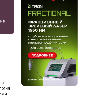
ние
ая
логия
ия и