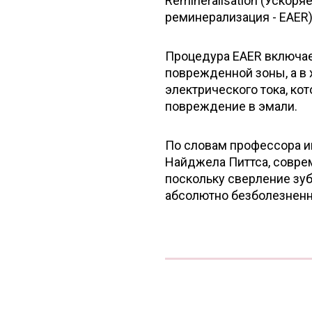
Remineralisation (Ускор
реминерализация - EAER)
Процедура EAER включает
поврежденной зоны, а в 
электрического тока, к
повреждение в эмали.
По словам профессора и
Найджела Питтса, соврем
поскольку сверление зуб
абсолютно безболезненна