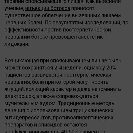
терапии опоясывающего лишая. Как выяснили
ученые,
инъекции ботокса
приносят
существенное облегчение вызванных лишаем
нервных болей. По результатам исследований, по
эффективности против постгерпетической
невралгии ботокс превзошёл анестетик
лидокаин.
Возникающая при опоясывающем лишае сыпь
может сохраняться 2-4 недели, однако у 20%
пациентов развивается постгерпетическая
невралгия, боли при которой могут носить
жгущий, колющий характер и даже напоминать
электрошок, а также сопровождаться
мучительным зудом. Традиционные методы
лечения с использованием трициклических
антидепрессантов, противоэпилептических
препаратов и опиоидов остаются
неэффективными для 40-50% пациентов.