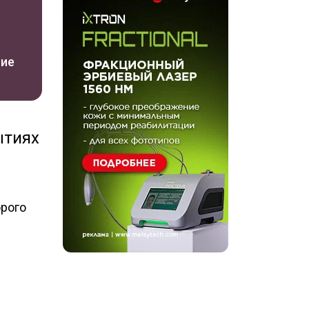
ние
ытиях
орого