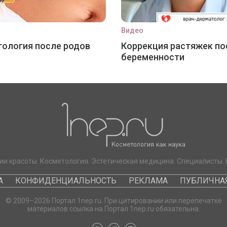
Видео
ология после родов
Коррекция растяжек по
беременности
ии красоты. Косметология. Эстетическая медицина. Специалисты. 
А
КОНФИДЕНЦИАЛЬНОСТЬ
РЕКЛАМА
ПУБЛИЧНАЯ
© 2009–2026 Портал 1nep.ru. При цитировании или перепечатке
материалов ссылка на Портал 1nep.ru обязательна.