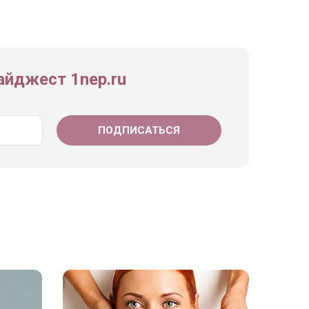
йджест 1nep.ru