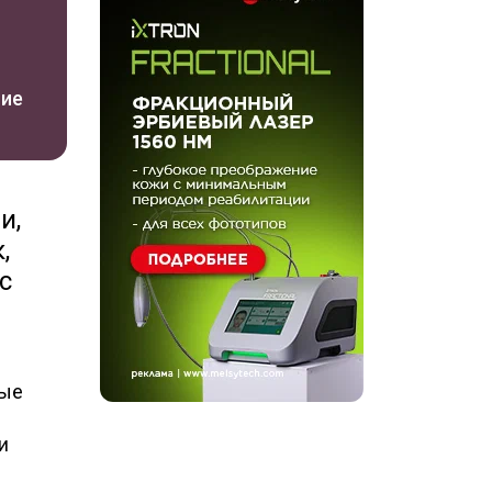
ние
и,
,
с
рые
и