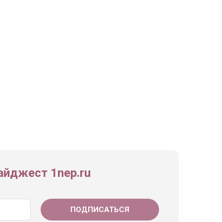
йджест 1nep.ru