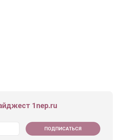
йджест 1nep.ru