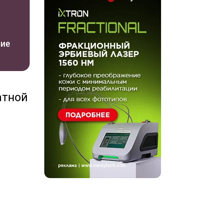
ние
атной