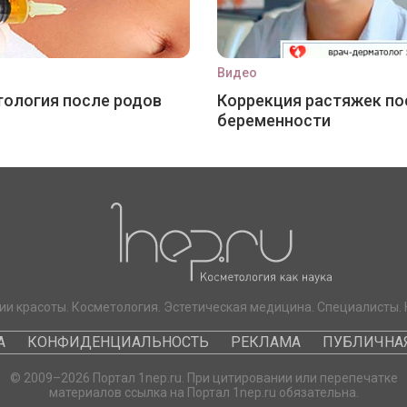
Видео
ология после родов
Коррекция растяжек по
беременности
ии красоты. Косметология. Эстетическая медицина. Специалисты. 
А
КОНФИДЕНЦИАЛЬНОСТЬ
РЕКЛАМА
ПУБЛИЧНАЯ
© 2009–2026 Портал 1nep.ru. При цитировании или перепечатке
материалов ссылка на Портал 1nep.ru обязательна.