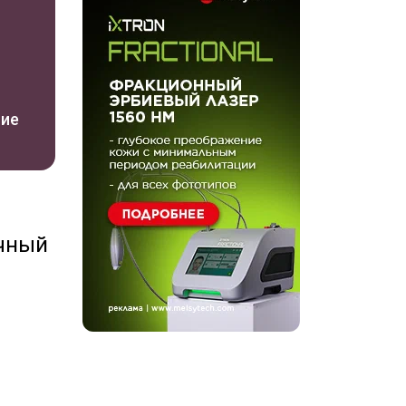
ние
очный