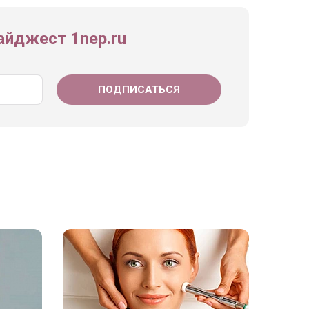
йджест 1nep.ru