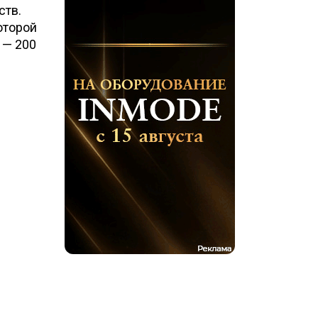
ств.
оторой
 — 200