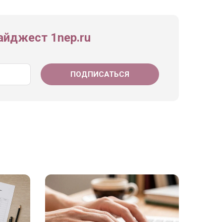
йджест 1nep.ru