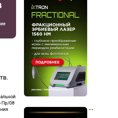
в
ние
тв.
ральной
0-Пр/08
ания