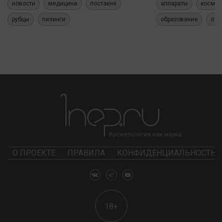
новости
медицина
постакне
аппараты
космет
рубцы
пилинги
образование
отч
О ПРОЕКТЕ
ПРАВИЛА
КОНФИДЕНЦИАЛЬНОСТЬ
18+