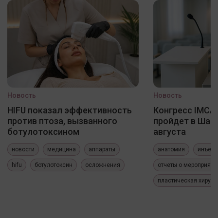
Новость
Новость
HIFU показал эффективность
Конгресс IMCAS
против птоза, вызванного
пройдет в Шанх
ботулотоксином
августа
новости
медицина
аппараты
анатомия
инъекц
hifu
ботулотоксин
осложнения
отчеты о мероприяти
пластическая хирург