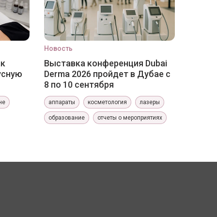
Новость
ак
Выставка конференция Dubai
усную
Derma 2026 пройдет в Дубае с
8 по 10 сентября
не
аппараты
косметология
лазеры
образование
отчеты о мероприятиях