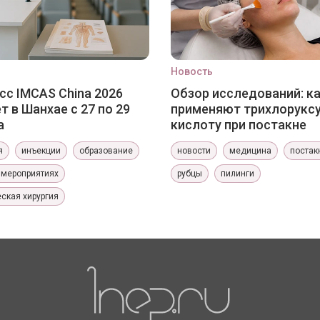
Новость
сс IMCAS China 2026
Обзор исследований: к
т в Шанхае с 27 по 29
применяют трихлорукс
а
кислоту при постакне
я
инъекции
образование
новости
медицина
постак
 мероприятиях
рубцы
пилинги
ская хирургия