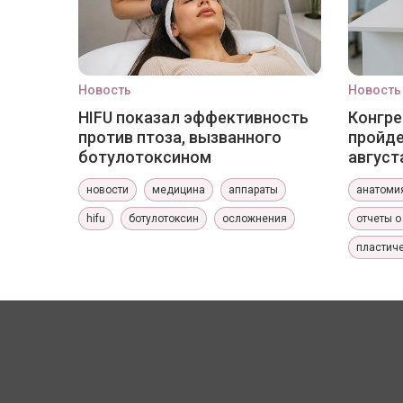
Новость
Новость
HIFU показал эффективность
Конгре
против птоза, вызванного
пройде
ботулотоксином
август
новости
медицина
аппараты
анатоми
hifu
ботулотоксин
осложнения
отчеты о
пластиче