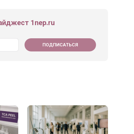
йджест 1nep.ru