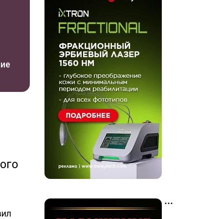
ние
ого
вил