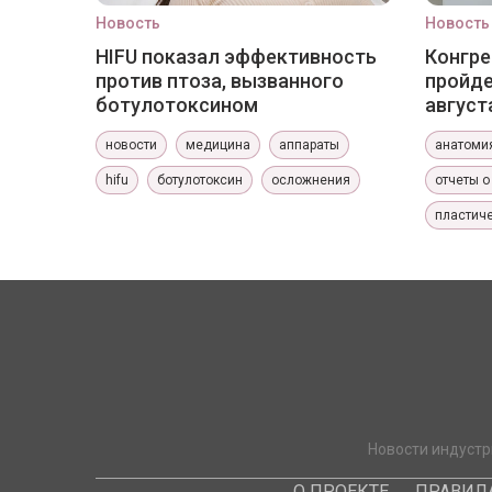
Новость
Новость
HIFU показал эффективность
Конгре
против птоза, вызванного
пройде
ботулотоксином
август
новости
медицина
аппараты
анатоми
hifu
ботулотоксин
осложнения
отчеты о
пластиче
Новости индустр
О ПРОЕКТЕ
ПРАВИЛ