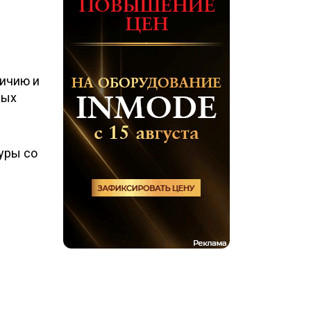
личию и
ных
уры со