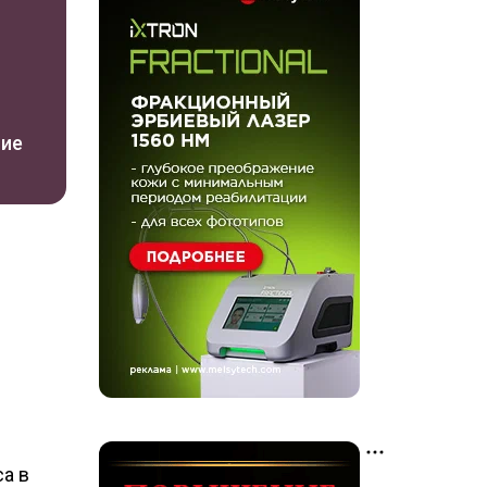
ние
а в