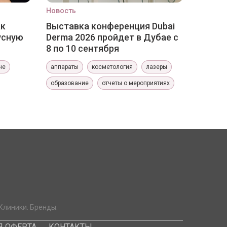
Новость
ак
Выставка конференция Dubai
усную
Derma 2026 пройдет в Дубае с
8 по 10 сентября
не
аппараты
косметология
лазеры
образование
отчеты о мероприятиях
Клиники. Бренды.
 ОФЕРТА
КОНТАКТЫ