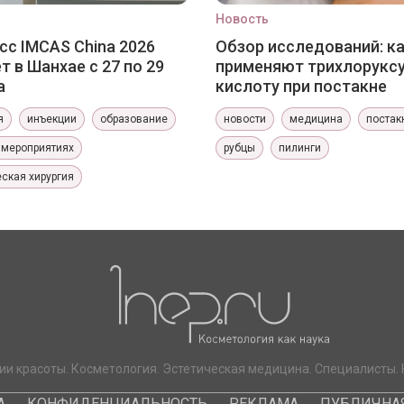
Новость
сс IMCAS China 2026
Обзор исследований: к
т в Шанхае с 27 по 29
применяют трихлорукс
а
кислоту при постакне
я
инъекции
образование
новости
медицина
постак
 мероприятиях
рубцы
пилинги
ская хирургия
ии красоты. Косметология. Эстетическая медицина. Специалисты. 
А
КОНФИДЕНЦИАЛЬНОСТЬ
РЕКЛАМА
ПУБЛИЧНАЯ