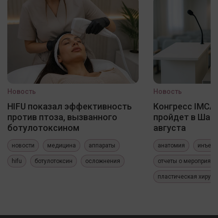
Новость
Новость
HIFU показал эффективность
Конгресс IMCAS
против птоза, вызванного
пройдет в Шанх
ботулотоксином
августа
новости
медицина
аппараты
анатомия
инъекц
hifu
ботулотоксин
осложнения
отчеты о мероприяти
пластическая хирург