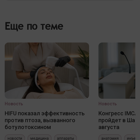
Еще по теме
Новость
Новость
HIFU показал эффективность
Конгресс IMCAS
против птоза, вызванного
пройдет в Шанх
ботулотоксином
августа
новости
медицина
аппараты
анатомия
инъекц