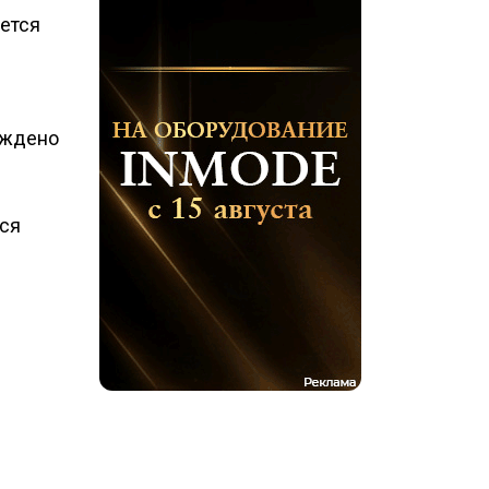
ается
уждено
тся