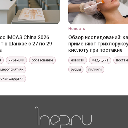
Новость
сс IMCAS China 2026
Обзор исследований: к
т в Шанхае с 27 по 29
применяют трихлорукс
а
кислоту при постакне
я
инъекции
образование
новости
медицина
постак
 мероприятиях
рубцы
пилинги
ская хирургия