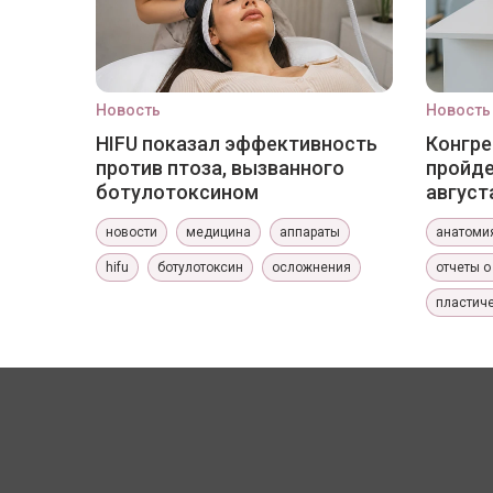
Новость
Новость
HIFU показал эффективность
Конгре
против птоза, вызванного
пройде
ботулотоксином
август
новости
медицина
аппараты
анатоми
hifu
ботулотоксин
осложнения
отчеты о
пластиче