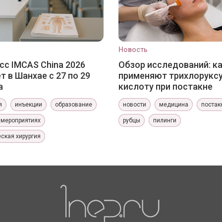
Новость
сс IMCAS China 2026
Обзор исследований: к
т в Шанхае с 27 по 29
применяют трихлорукс
а
кислоту при постакне
я
инъекции
образование
новости
медицина
постак
 мероприятиях
рубцы
пилинги
ская хирургия