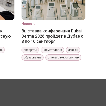
Новость
ак
Выставка конференция Dubai
усную
Derma 2026 пройдет в Дубае с
8 по 10 сентября
не
аппараты
косметология
лазеры
образование
отчеты о мероприятиях