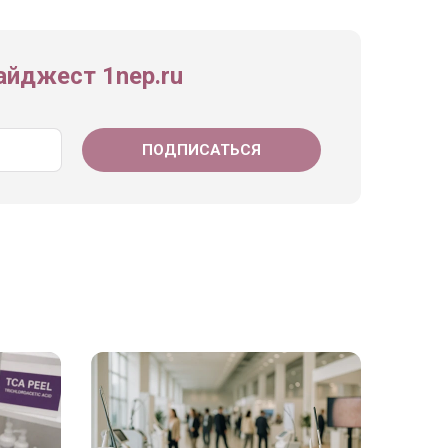
йджест 1nep.ru