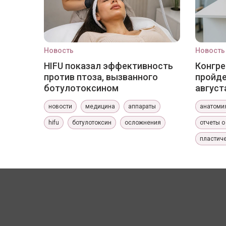
Новость
Новость
HIFU показал эффективность
Конгре
против птоза, вызванного
пройде
ботулотоксином
август
новости
медицина
аппараты
анатоми
hifu
ботулотоксин
осложнения
отчеты о
пластиче