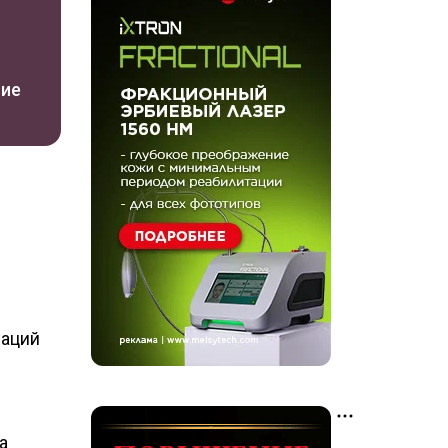
ние
раций
а