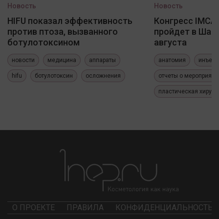
Новость
Новость
HIFU показал эффективность
Конгресс IMCAS
против птоза, вызванного
пройдет в Шанх
ботулотоксином
августа
новости
медицина
аппараты
анатомия
инъекц
hifu
ботулотоксин
осложнения
отчеты о мероприяти
пластическая хирург
О ПРОЕКТЕ
ПРАВИЛА
КОНФИДЕНЦИАЛЬНОСТЬ