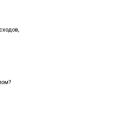
сходов,
лом?