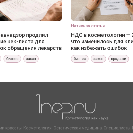
Нативная статья
авнадзор продлил
НДС в косметологии — 
ие чек-листа для
что изменилось для кли
ок обращения лекарств
как избежать ошибок
бизнес
закон
бизнес
закон
продажи
ии красоты. Косметология. Эстетическая медицина. Специалисты. 