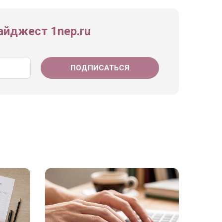
йджест 1nep.ru