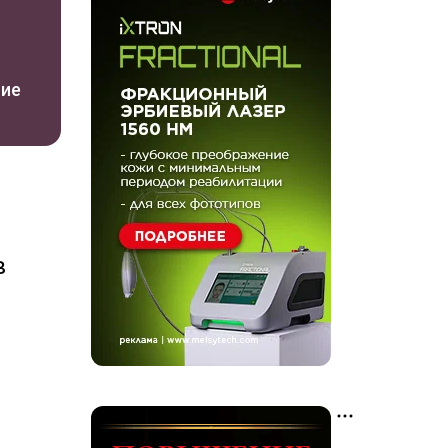
ние
в