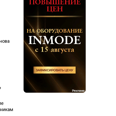
нова
?
ие
тникам