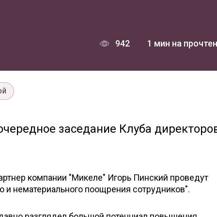
942
1 мин на прочте
ой
 очередное заседание Клуба директоро
артнер компании "Микеле" Игорь Пинский проведут
о и нематериального поощрения сотрудников".
е давно разглядел большой потенциал повышения