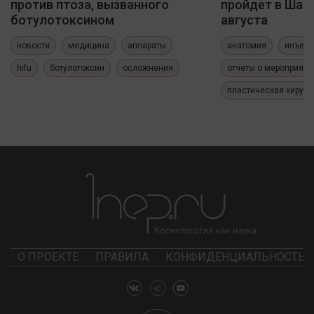
против птоза, вызванного
пройдет в Шанх
ботулотоксином
августа
новости
медицина
аппараты
анатомия
инъекц
hifu
ботулотоксин
осложнения
отчеты о мероприяти
пластическая хирург
О ПРОЕКТЕ
ПРАВИЛА
КОНФИДЕНЦИАЛЬНОСТЬ