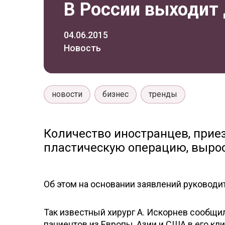
В России выходит
04.06.2015
Новость
новости
бизнес
тренды
Количество иностранцев, прие
пластическую операцию, выросл
Об этом на основании заявлений руководи
Так известный хирург А. Искорнев сообщил
пациентов из Европы, Азии и США в его кли