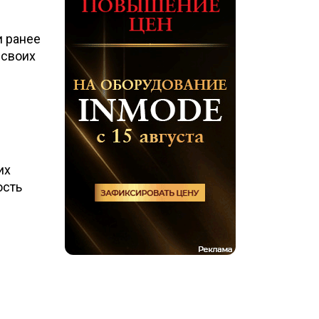
и ранее
 своих
их
ость