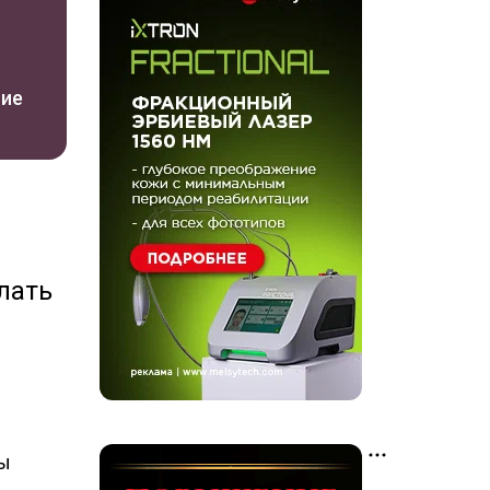
ние
лать
ны