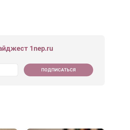
йджест 1nep.ru