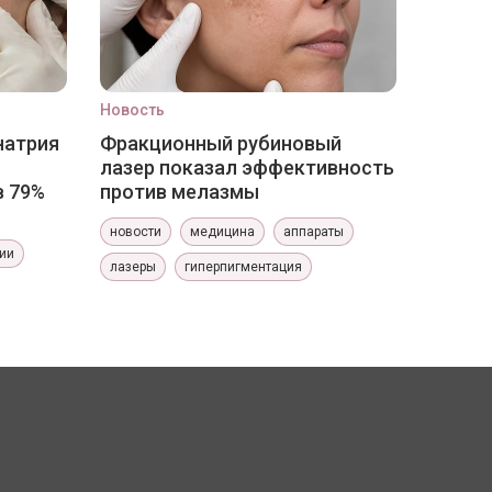
Новость
натрия
Фракционный рубиновый
лазер показал эффективность
в 79%
против мелазмы
новости
медицина
аппараты
ии
лазеры
гиперпигментация