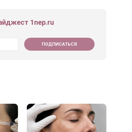
йджест 1nep.ru