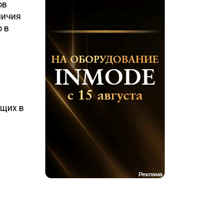
ов
личия
о в
ющих в