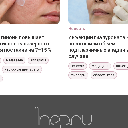
Новость
етиноин повышает
Инъекции гиалуроната 
ивность лазерного
восполнили объем
я постакне на 7–15 %
подглазничных впадин 
случаев
медицина
аппараты
новости
медицина
инъекц
наружные препараты
филлеры
область глаз
е