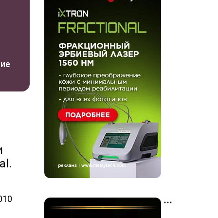
ние
и
al.
010