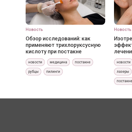
Новость
Новость
Обзор исследований: как
Изотр
применяют трихлоруксусную
эффект
кислоту при постакне
лечени
новости
медицина
постакне
новости
рубцы
пилинги
лазеры
постакн