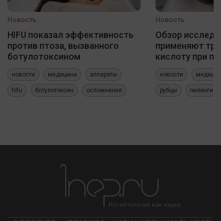
Новость
Новость
HIFU показал эффективность
Обзор исследо
против птоза, вызванного
применяют три
ботулотоксином
кислоту при по
новости
медицина
аппараты
новости
медици
hifu
ботулотоксин
осложнения
рубцы
пилинги