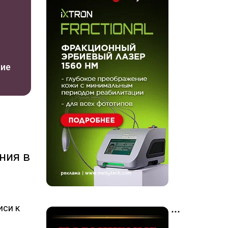
ние
ния в
иси к