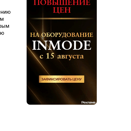
ению
ом
орым
ью