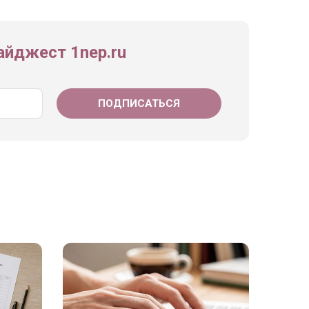
йджест 1nep.ru