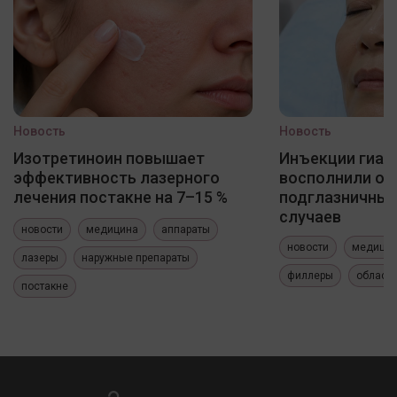
Новость
Новость
Изотретиноин повышает
Инъекции гиал
эффективность лазерного
восполнили о
лечения постакне на 7–15 %
подглазничных
случаев
новости
медицина
аппараты
новости
медици
лазеры
наружные препараты
филлеры
область
постакне