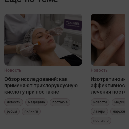
Новость
Новость
Обзор исследований: как
Изотретиноин
применяют трихлоруксусную
эффективность
кислоту при постакне
лечения постак
новости
медицина
постакне
новости
медици
рубцы
пилинги
лазеры
наружные
постакне