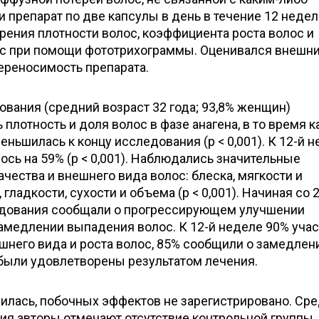
 препарат по две капсулы в день в течение 12 недел
рения плотности волос, коэффициента роста волос и
с при помощи фототрихограммы. Оценивался внешн
переносимость препарата.
ования (средний возраст 32 года; 93,8% женщин)
плотность и доля волос в фазе анагена, в то время к
еньшилась к концу исследования (p < 0,001). К 12-й 
сь на 59% (p < 0,001). Наблюдались значительные
чества и внешнего вида волос: блеска, мягкости и
 гладкости, сухости и объема (p < 0,001). Начиная со 
едования сообщали о прогрессирующем улучшении
замедлении выпадения волос. К 12-й неделе 90% уча
шнего вида и роста волос, 85% сообщили о замедлен
 были удовлетворены результатом лечения.
илась, побочных эффектов не зарегистрировано. Ср
я авторы отмечают отсутствие контрольной группы, 