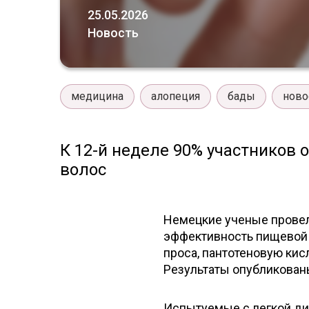
25.05.2026
Новость
медицина
алопеция
бады
ново
К 12-й неделе 90% участников
волос
Немецкие ученые провел
эффективность пищевой д
проса, пантотеновую кис
Результаты опубликованы 
Испытуемые с легкой ди