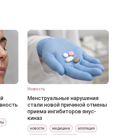
Новость
ый
Менструальные нарушения
вность
стали новой причиной отмены
приема ингибиторов янус-
киназ
ты
новости
медицина
алопеция