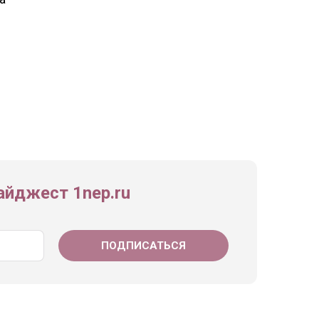
йджест 1nep.ru