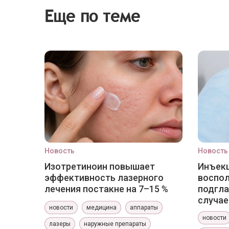
Еще по теме
Новость
Новость
Изотретиноин повышает
Инъекц
эффективность лазерного
воспо
лечения постакне на 7–15 %
подгла
случае
новости
медицина
аппараты
новости
лазеры
наружные препараты