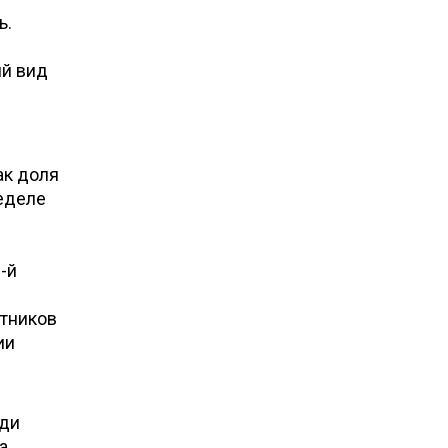
ь.
ий вид
ак доля
неделе
2-й
стников
ии
еди
а