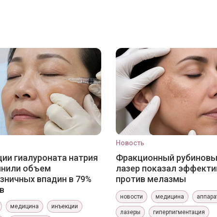
Новость
ии гиалуроната натрия
Фракционный рубинов
лнили объем
лазер показал эффекти
зничных впадин в 79%
против мелазмы
в
новости
медицина
аппара
медицина
инъекции
лазеры
гиперпигментация