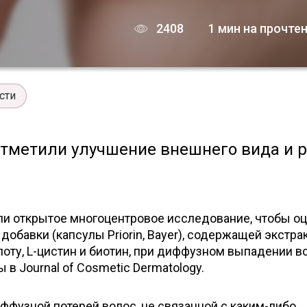
2408
1 мин на прочте
сти
 отметили улучшение внешнего вида и 
и открытое многоцентровое исследование, чтобы оц
обавки (капсулы Priorin, Bayer), содержащей экстра
лоту, L-цистин и биотин, при диффузном выпадении в
в Journal of Cosmetic Dermatology.
ффузной потерей волос, не связанной с каким-либо