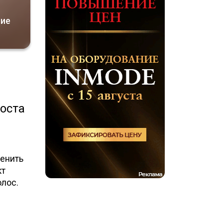
ние
роста
енить
кт
олос.