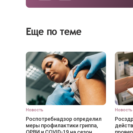
Еще по теме
Новость
Новость
Роспотребнадзор определил
Росздр
меры профилактики гриппа,
действ
ОРВИ и COVID-19 на сезон
провер