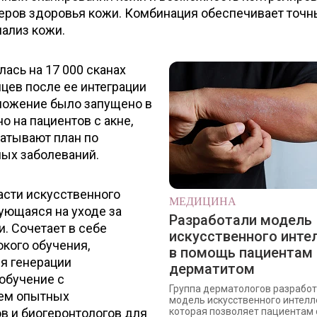
еров здоровья кожи. Комбинация обеспечивает точ
ализ кожи.
лась на 17 000 сканах
яцев после ее интеграции
ложение было запущено в
о на пациентов с акне,
батывают план по
ых заболеваний.
ласти искусственного
МЕДИЦИНА
ующаяся на уходе за
Разработали модель
. Сочетает в себе
искусственного инте
кого обучения,
в помощь пациентам 
я генерации
дерматитом
обучение с
Группа дерматологов разрабо
ием опытных
модель искусственного интелл
в и биогеронтологов для
которая позволяет пациентам с 