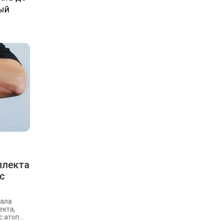
ный
ллекта
с
тала
екта,
атоп...