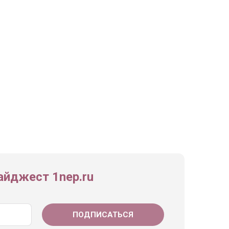
йджест 1nep.ru