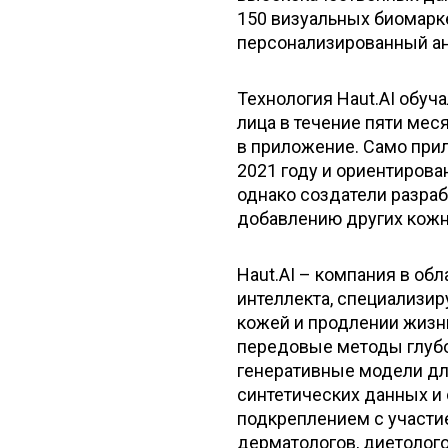
150 визуальных биомарк
персонализированный ан
Технология Haut.AI обуча
лица в течение пяти мес
в приложение. Само при
2021 году и ориентирован
однако создатели разра
добавлению других кожн
Haut.AI – компания в об
интеллекта, специализир
кожей и продлении жизни
передовые методы глубо
генеративные модели дл
синтетических данных и 
подкреплением с участ
дерматологов, диетолого