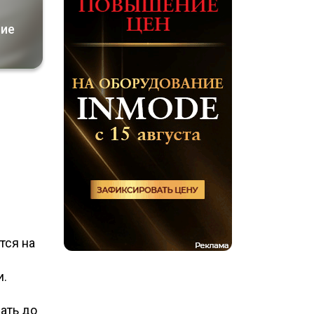
ние
тся на
и.
ать до