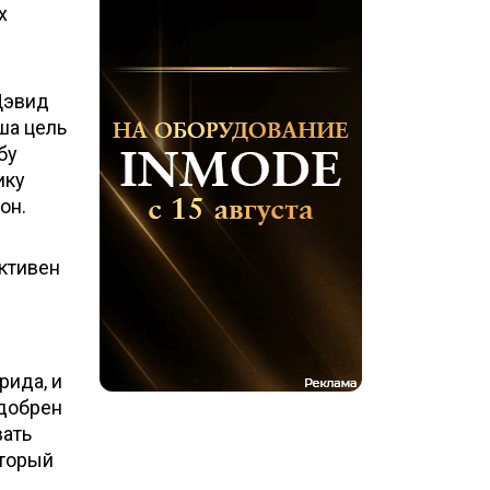
х
 Дэвид
ша цель
бу
ику
он.
ективен
рида, и
одобрен
вать
оторый