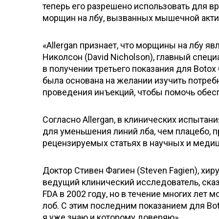
теперь его разрешено использовать для 
морщин на лбу, вызванных мышечной акт
«Allergan признает, что морщины на лбу я
Николсон (David Nicholson), главный специ
в получении третьего показания для Boto
была основана на желании изучить потреб
проведения инъекций, чтобы помочь обесп
Согласно Allergan, в клинических испытан
для уменьшения линий лба, чем плацебо, 
рецензируемых статьях в научных и медиц
Доктор Стивен Фагиен (Steven Fagien), хир
ведущий клинический исследователь, сказа
FDA в 2002 году, но в течение многих лет 
лоб. С этим последним показанием для Bo
я уже знаю и которому доверяю».