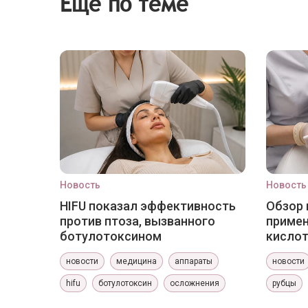
Еще по теме
Новость
Новость
HIFU показал эффективность
Обзор 
против птоза, вызванного
приме
ботулотоксином
кислот
новости
медицина
аппараты
новости
hifu
ботулотоксин
осложнения
рубцы