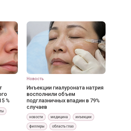
Новость
т
Инъекции гиалуроната натрия
ого
восполнили объем
15 %
подглазничных впадин в 79%
случаев
ты
новости
медицина
инъекции
филлеры
область глаз