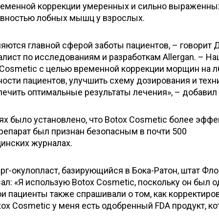
временной коррекции умеренных и сильно выраженны
ивностью лобных мышц у взрослых.
вляются главной сферой заботы пациентов, – говорит
алист по исследованиям и разработкам Allergan. – На
x Cosmetic с целью временной коррекции морщин на л
ности пациентов, улучшить схему дозирования и техн
ечить оптимальные результаты лечения», – добавил 
иях было установлено, что Botox Cosmetic более эфф
препарат был признан безопасным в почти 500
инских журналах.
ург-окулопласт, базирующийся в Бока-Ратон, штат Фло
л: «Я использую Botox Cosmetic, поскольку он был 
мои пациенты также спрашивали о том, как корректиро
tox Cosmetic у меня есть одобренный FDA продукт, к