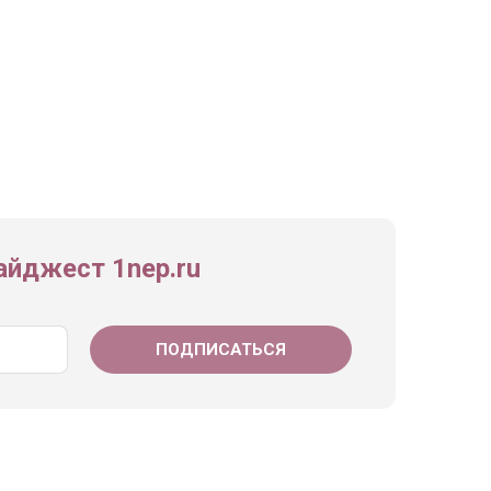
йджест 1nep.ru