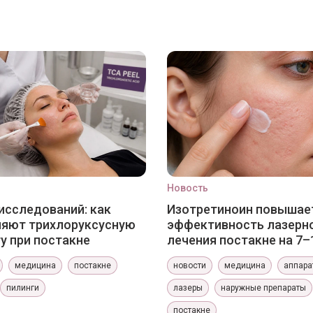
Новость
исследований: как
Изотретиноин повышае
няют трихлоруксусную
эффективность лазерн
у при постакне
лечения постакне на 7–
медицина
постакне
новости
медицина
аппара
пилинги
лазеры
наружные препараты
постакне