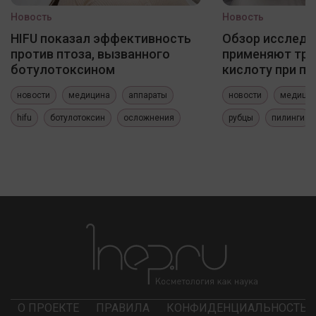
Новость
Новость
HIFU показал эффективность
Обзор исследо
против птоза, вызванного
применяют три
ботулотоксином
кислоту при по
новости
медицина
аппараты
новости
медици
hifu
ботулотоксин
осложнения
рубцы
пилинги
О ПРОЕКТЕ
ПРАВИЛА
КОНФИДЕНЦИАЛЬНОСТЬ