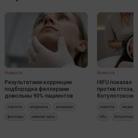
Новость
Новость
Результатами коррекции
HIFU показал 
подбородка филлерами
против птоза, 
довольны 90% пациентов
ботулотоксин
новости
медицина
инъекции
новости
медици
филлеры
нижняя треть
hifu
ботулотокси