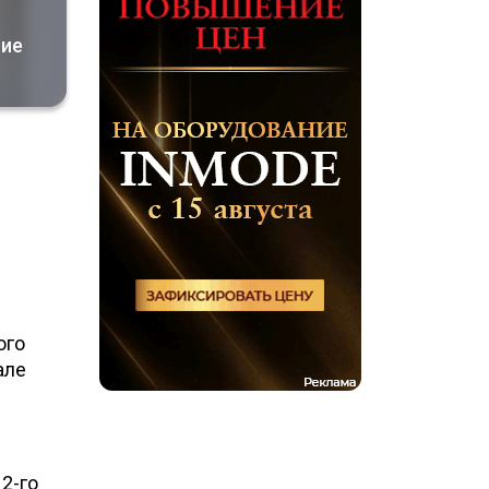
ние
0
ого
але
2-го