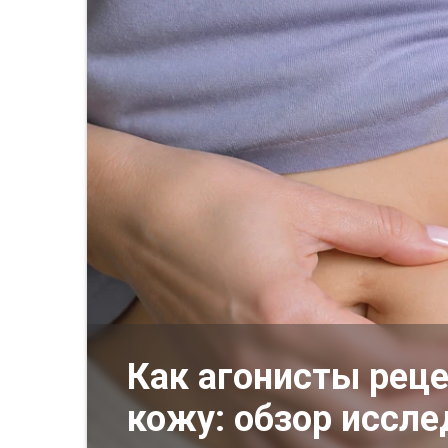
Как агонисты рец
кожу: обзор иссл