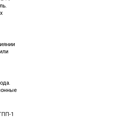
ль.
х
лиянии
лили
ода.
ционные
ГПП-1