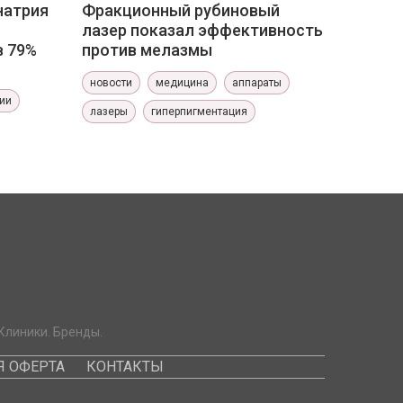
натрия
Фракционный рубиновый
лазер показал эффективность
в 79%
против мелазмы
новости
медицина
аппараты
ии
лазеры
гиперпигментация
Клиники. Бренды.
 ОФЕРТА
КОНТАКТЫ