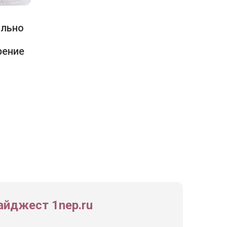
ально
рение
йджест 1nep.ru