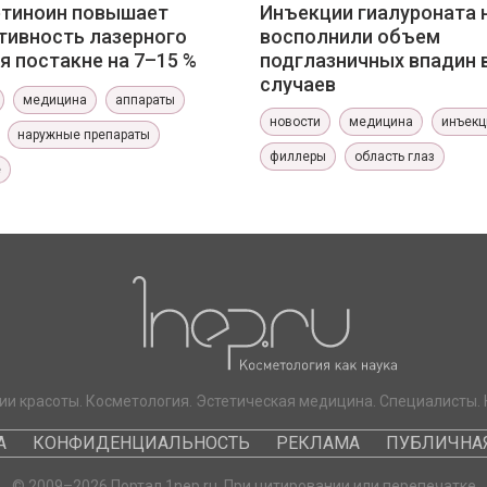
етиноин повышает
Инъекции гиалуроната 
ивность лазерного
восполнили объем
я постакне на 7–15 %
подглазничных впадин 
случаев
медицина
аппараты
новости
медицина
инъекц
наружные препараты
филлеры
область глаз
е
ии красоты. Косметология. Эстетическая медицина. Специалисты. 
А
КОНФИДЕНЦИАЛЬНОСТЬ
РЕКЛАМА
ПУБЛИЧНАЯ
© 2009–2026 Портал 1nep.ru. При цитировании или перепечатке