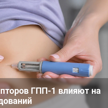
епторов ГПП-1 влияют на
едований