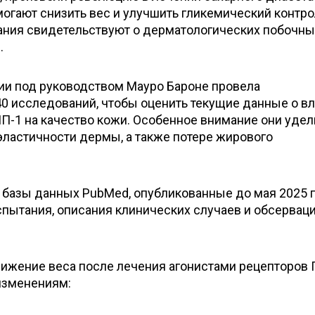
могают снизить вес и улучшить гликемический контро
ния свидетельствуют о дерматологических побочны
.
ии под руководством Мауро Бароне провела
40 исследований, чтобы оценить текущие данные о в
П-1 на качество кожи. Особенное внимание они уде
эластичности дермы, а также потере жирового
 базы данных PubMed, опубликованные до мая 2025 г
спытания, описания клинических случаев и обсерва
нижение веса после лечения агонистами рецепторов 
изменениям: