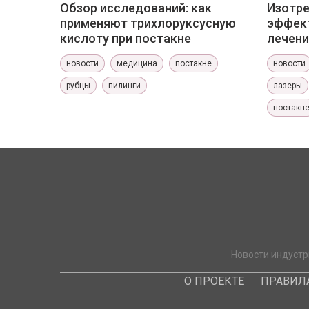
Обзор исследований: как
Изотр
применяют трихлоруксусную
эффект
кислоту при постакне
лечени
новости
медицина
постакне
новости
рубцы
пилинги
лазеры
постакн
Новости индустр
О ПРОЕКТЕ
ПРАВИЛ